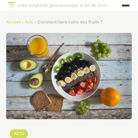
Votre magazine gastronomique et art de vivre
Accueil
›
Actu
›
Comment faire cuire des fruits ?
ACTU