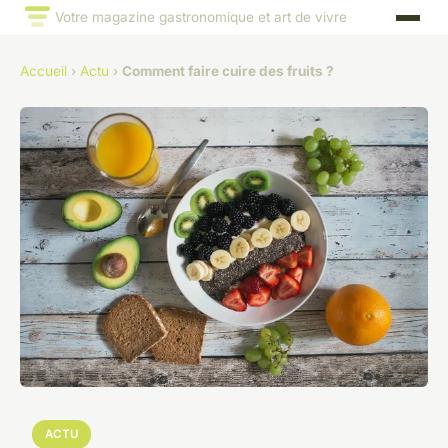
Votre magazine gastronomique et art de vivre
Accueil
›
Actu
›
Comment faire cuire des fruits ?
ACTU