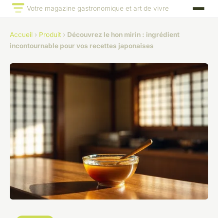
Votre magazine gastronomique et art de vivre
Accueil
›
Produit
›
Découvrez le hon mirin : ingrédient
incontournable pour vos recettes japonaises