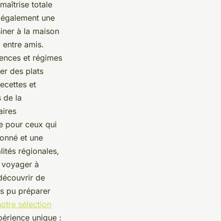
maîtrise totale
e également une
siner à la maison
 entre amis.
rences et régimes
er des plats
ecettes et
s de la
aires
e pour ceux qui
ionné et une
ités régionales,
e voyager à
découvrir de
as pu préparer
notre sélection
périence unique :