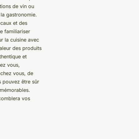
tions de vin ou
 la gastronomie.
caux et des
 familiariser
r la cuisine avec
aleur des produits
thentique et
hez vous,
r chez vous, de
s pouvez être sûr
s mémorables.
 comblera vos