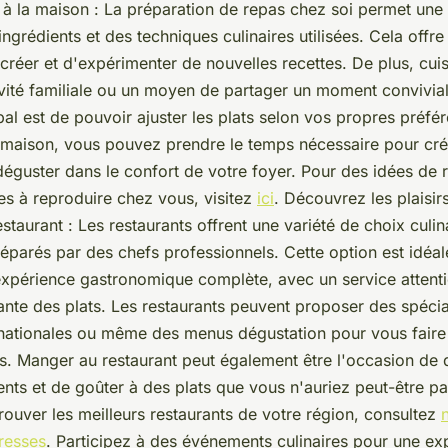
r à la maison : La préparation de repas chez soi permet une 
ingrédients et des techniques culinaires utilisées. Cela offr
 créer et d'expérimenter de nouvelles recettes. De plus, cui
ivité familiale ou un moyen de partager un moment convivial
pal est de pouvoir ajuster les plats selon vos propres préfé
a maison, vous pouvez prendre le temps nécessaire pour cré
déguster dans le confort de votre foyer. Pour des idées de r
res à reproduire chez vous, visitez
ici
. Découvrez les plaisir
taurant : Les restaurants offrent une variété de choix culin
parés par des chefs professionnels. Cette option est idéal
xpérience gastronomique complète, avec un service attent
ante des plats. Les restaurants peuvent proposer des spécial
rnationales ou même des menus dégustation pour vous fair
rs. Manger au restaurant peut également être l'occasion de 
nts et de goûter à des plats que vous n'auriez peut-être p
rouver les meilleurs restaurants de votre région, consultez
resses
. Participez à des événements culinaires pour une ex