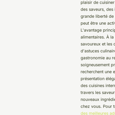
plaisir de cuisine
des saveurs, des 
grande liberté de
peut être une act
L'avantage princi
alimentaires. À l
savoureux et les 
d'astuces culinai
gastronomie au res
soigneusement pré
recherchent une e
présentation élég
des cuisines inte
travers les saveu
nouveaux ingrédie
chez vous. Pour t
des meilleures ad