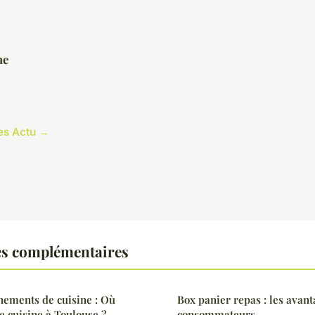
he
les Actu →
es complémentaires
nements de cuisine : Où
Box panier repas : les avant
e cuisine à Toulouse ?
consommateurs