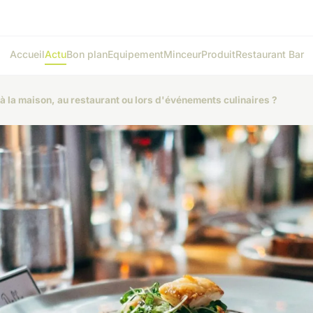
Accueil
Actu
Bon plan
Equipement
Minceur
Produit
Restaurant Bar
 à la maison, au restaurant ou lors d'événements culinaires ?