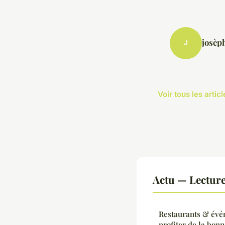
josèp
J
Voir tous les artic
Actu — Lectur
Restaurants & évé
profiter de la bonn