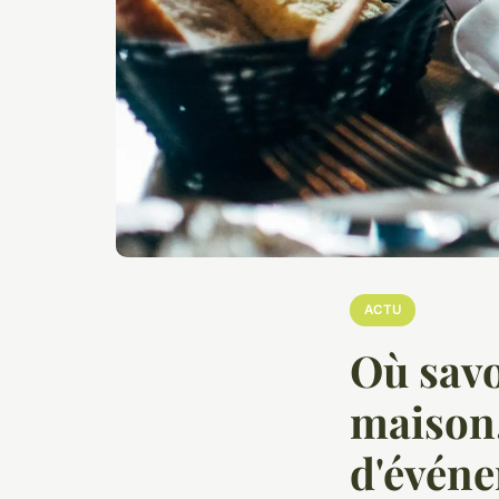
ACTU
Où savo
maison,
d'événe