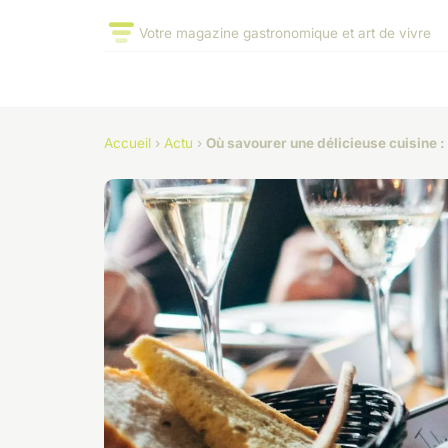
Votre magazine gastronomique et art de vivre
Accueil
›
Actu
›
Où savourer une délicieuse cuisine :