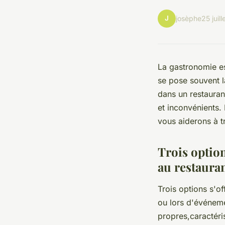
J
josèphe
25 juil
La gastronomie e
se pose souvent l
dans un restauran
et inconvénients.
vous aiderons à t
Trois option
au restaura
Trois options s'of
ou lors d'événeme
propres,caractéri