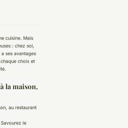
e cuisine. Mais
euses : chez soi,
s a ses avantages
e chaque choix et
té.
 à la maison,
son, au restaurant
. Savourez le